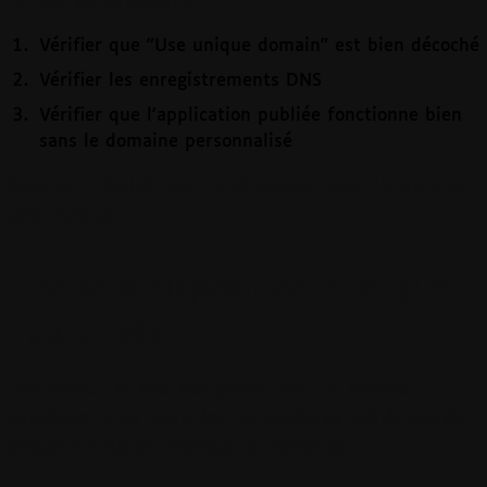
En cas de problème :
Vérifier que "Use unique domain" est bien décoché
Vérifier les enregistrements DNS
Vérifier que l'application publiée fonctionne bien
sans le domaine personnalisé
Source :
Build, test, and deploy your Hugo site
with GitLab
Mise à disposition publique
ou privée
Par défaut le site est privé. Pour le rendre
publique, aller dans les paramètres généraux du
projet Gitlab et changer la visibilité :