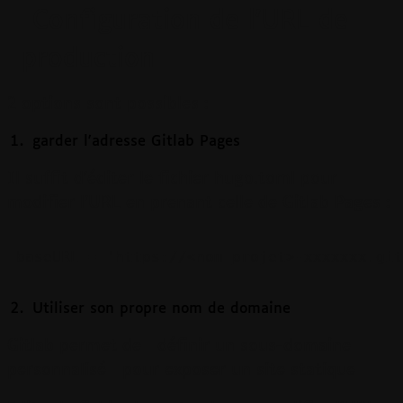
Configuration de l'URL de
production
2 options sont possibles :
garder l'adresse Gitlab Pages
Il suffit d'éditer le fichier hugo.toml pour
modifier l'URL en prenant celle de Gitlab Pages :
baseURL = 'https://<nom_projet>-xxxxxxx.git
Utiliser son propre nom de domaine
Gitlab permet de
définir un sous-domaine
personnalisé
pour exposer un site statique