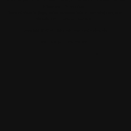
Site créé par
Tihka Tek
avec
Nuxt.js
, la police
Luciole
et des
icônes par
Streamline
.
Identité visuelle (logo, police personnalisée et portraits) conçue et
réalisée par
Horacio Cassinelli
.
Copyright © 2024 Tihka Tek. Tous droits réservés.
contact@tihkatek.com