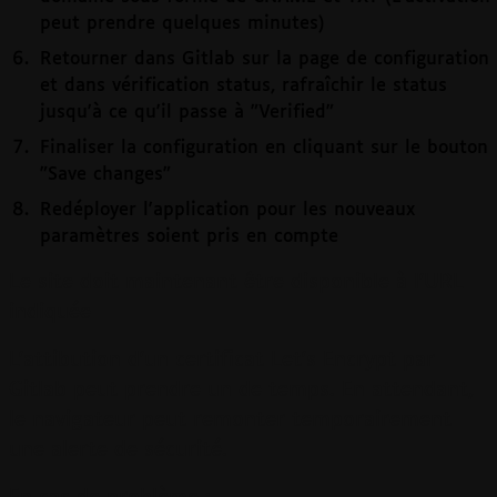
peut prendre quelques minutes)
Retourner dans Gitlab sur la page de configuration
et dans vérification status, rafraîchir le status
jusqu'à ce qu'il passe à "Verified"
Finaliser la configuration en cliquant sur le bouton
"Save changes"
Redéployer l'application pour les nouveaux
paramètres soient pris en compte
Le site doit maintenant être disponible à l'URL
indiquée
L'attibution d'un certificat Let's Encrypt par
Gitlab peut prendre un de temps. En attendant,
le navigateur peut remonter temporairement
une alerte de sécurité.