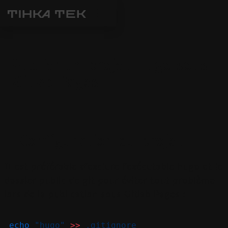
Publier un projet Hugo sous
Gitlab Pages
Configuration du projet
Il est préférable d'exclure l'exécutable hugo et le
dossier public de git pour éviter tout problème
lors de la publication sous Gitlab Pages :
echo
"hugo"
>>
.gitignore