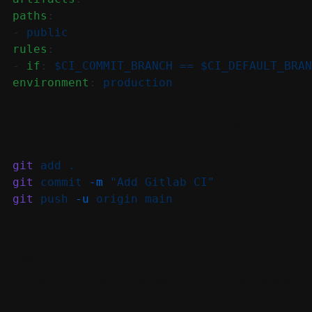
paths
:
-
public
rules
:
-
if
:
$CI_COMMIT_BRANCH == $CI_DEFAULT_BRAN
environment
:
production
Faites en commit + push des modifications :
git
add
.
git
commit
-m
"Add Gitlab CI"
git
push
-u
origin
main
Le site est visible depuis le lien fourni sur cette
page :
https://gitlab.com/<mon_projet>/pages