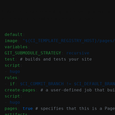
Créer un fichier nommé .gitlab-ci.yml à la racine
du project et y insérer le contenu suivant :
default
:
image
:
"${CI_TEMPLATE_REGISTRY_HOST}/pages/
variables
:
GIT_SUBMODULE_STRATEGY
:
recursive
test
:
# builds and tests your site
script
:
-
hugo
rules
:
-
if
:
$CI_COMMIT_BRANCH != $CI_DEFAULT_BRAN
create-pages
:
# a user-defined job that bui
script
:
-
hugo
pages
:
true
# specifies that this is a Page
artifacts
: