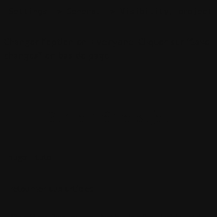
Settings -> General -> Visibility, project 
Everyone
Changer l'option en
Cliquer sur "Save
changes" en bas de page
Sur le même sujet
hugo
tuto
retourner aux articles