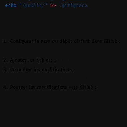
echo
"/public/"
>>
.gitignore
Voici les étapes pour pousser le projet vers
Gitlab
Configurer le nom du dépôt distant dans Gitlab :
git remote add origin git@gitlab.com:tih
git add .
Ajouter les fichiers :
Commiter les modifications :
git commit -m "Initial commit"
Pousser les modifications vers Gitlab :
git push -u origin main
Ajout du fichier CI/CD pour
la livraison dans Pages