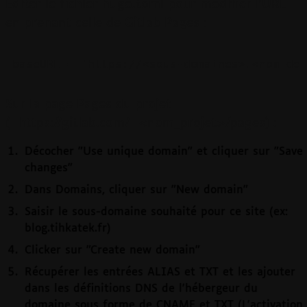
Editer le fichier hugo.toml pour modifier l'URL
en prenant celle de Gitlab Pages :
baseURL = 'https://<sous-domaines>.<nom de 
Sur la page Pages du projet
(
https://gitlab.com/
<nom_projet>/pages) :
Décocher "Use unique domain" et cliquer sur "Save
changes"
Dans Domains, cliquer sur "New domain"
Saisir le sous-domaine souhaité pour ce site (ex:
blog.tihkatek.fr)
Clicker sur "Create new domain"
Récupérer les entrées ALIAS et TXT et les ajouter
dans les définitions DNS de l'hébergeur du
domaine sous forme de CNAME et TXT (L'activation